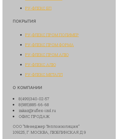
РУ-ФЛЕКС БП
ПОКРЫТИЯ
РУ-ФЛЕКС ПРОМ ПОЛИМЕР
РУ-ФЛЕКС ПРОМ ФОРМА
РУ-ФЛЕКС ПРОМ АЛЮ
РУ-ФЛЕКС АЛЮ
РУ-ФЛЕКС МЕТАЛЛ
О КОМПАНИИ
8(499)340-02-57
8(985)885-66-68
zakaz@ruflex-izol.ru
ОФИС ПРОДАЖ
ООО “Менеджер Теплоизоляция”
109125, Г. МОСКВА, ЛЮБЛИНСКАЯ Д.9