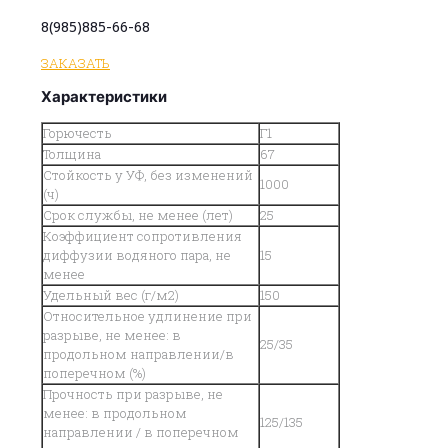
8(985)885-66-68
ЗАКАЗАТЬ
Характеристики
Горючесть
Г1
Толщина
67
Стойкость у УФ, без изменений
1000
(ч)
Срок службы, не менее (лет)
25
Коэффициент сопротивления
диффузии водяного пара, не
15
менее
Удельный вес (г/м2)
150
Относительное удлинение при
разрыве, не менее: в
25/35
продольном направлении/в
поперечном (%)
Прочность при разрыве, не
менее: в продольном
125/135
направлении / в поперечном